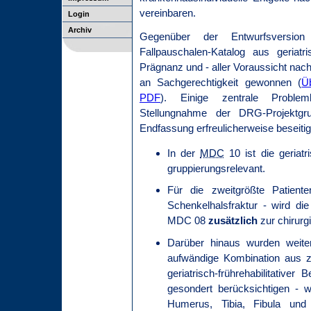
vereinbaren.
Login
Archiv
Gegenüber der Entwurfsversi
Fallpauschalen-Katalog aus geriat
Prägnanz und - aller Voraussicht nach 
an Sachgerechtigkeit gewonnen (
Ü
PDF
). Einige zentrale Problem
Stellungnahme der DRG-Projektg
Endfassung erfreulicherweise beseitig
In der
MDC
10 ist die geriatr
gruppierungsrelevant.
Für die zweitgrößte Patiente
Schenkelhalsfraktur - wird di
MDC 08
zusätzlich
zur chirurg
Darüber hinaus wurden weite
aufwändige Kombination aus z
geriatrisch-frührehabilitative
gesondert berücksichtigen - 
Humerus, Tibia, Fibula und 