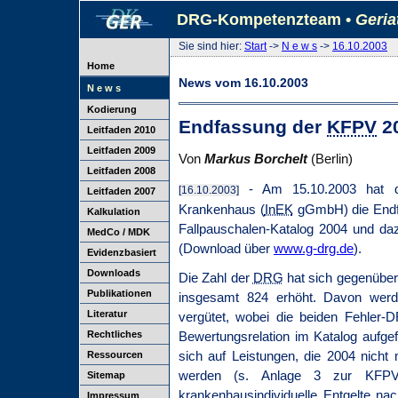
DRG-Kompetenzteam •
Geria
Sie sind hier:
Start
->
N e w s
->
16.10.2003
Home
News vom 16.10.2003
N e w s
Kodierung
Endfassung der
KFPV
20
Leitfaden 2010
Leitfaden 2009
Von
Markus Borchelt
(Berlin)
Leitfaden 2008
- Am 15.10.2003 hat da
[16.10.2003]
Leitfaden 2007
Krankenhaus (
InEK
gGmbH) die Endf
Kalkulation
Fallpauschalen-Katalog 2004 und da
MedCo / MDK
(Download über
www.g-drg.de
).
Evidenzbasiert
Downloads
Die Zahl der
DRG
hat sich gegenüber
Publikationen
insgesamt 824 erhöht. Davon werd
Literatur
vergütet, wobei die beiden Fehler
Rechtliches
Bewertungsrelation im Katalog aufge
sich auf Leistungen, die 2004 nicht
Ressourcen
werden (s. Anlage 3 zur KFPV 
Sitemap
krankenhausindividuelle Entgelte n
Impressum