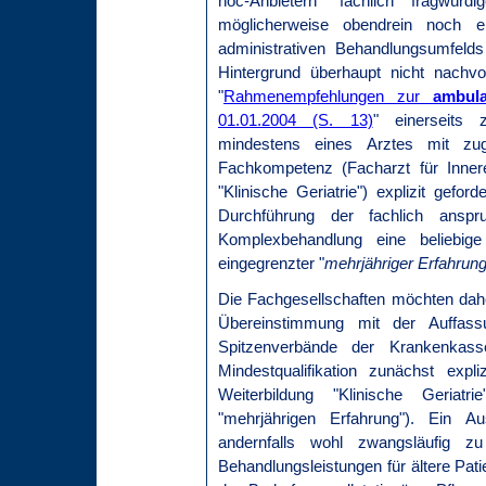
hoc-Anbietern" fachlich fragwürdi
möglicherweise obendrein noch e
administrativen Behandlungsumfeld
Hintergrund überhaupt nicht nachvo
"
Rahmenempfehlungen zur
ambul
01.01.2004 (S. 13)
" einerseits
mindestens eines Arztes mit zugle
Fachkompetenz (Facharzt für Innere
"Klinische Geriatrie") explizit gefor
Durchführung der fachlich anspr
Komplexbehandlung eine beliebige 
eingegrenzter "
mehrjähriger Erfahrun
Die Fachgesellschaften möchten dah
Übereinstimmung mit der Auffass
Spitzenverbände der Krankenkas
Mindestqualifikation zunächst expl
Weiterbildung "Klinische Geriatr
"mehrjährigen Erfahrung"). Ein Au
andernfalls wohl zwangsläufig zu
Behandlungsleistungen für ältere Pat