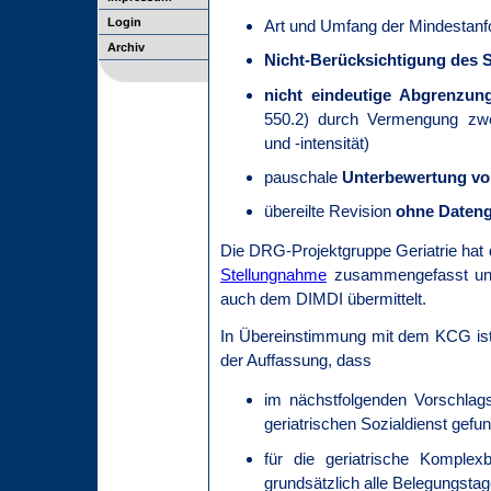
Login
Art und Umfang der Mindestan
Archiv
Nicht-Berücksichtigung des S
nicht eindeutige Abgrenzun
550.2) durch Vermengung zwei
und -intensität)
pauschale
Unterbewertung vo
übereilte Revision
ohne Daten
Die DRG-Projektgruppe Geriatrie hat d
Stellungnahme
zusammengefasst un
auch dem DIMDI übermittelt.
In Übereinstimmung mit dem KCG ist
der Auffassung, dass
im nächstfolgenden Vorschlag
geriatrischen Sozialdienst gef
für die geriatrische Komple
grundsätzlich alle Belegungsta