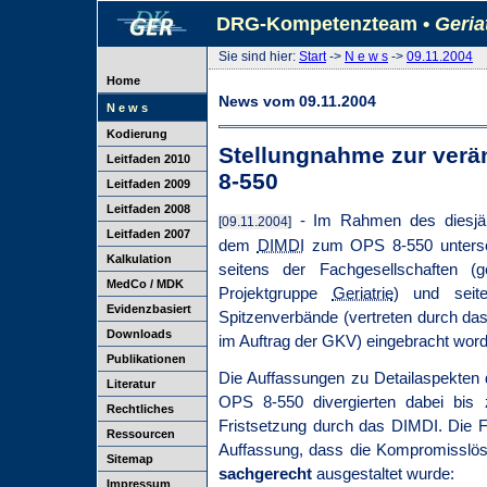
DRG-Kompetenzteam •
Geria
Sie sind hier:
Start
->
N e w s
->
09.11.2004
Home
News vom 09.11.2004
N e w s
Kodierung
Stellungnahme zur verän
Leitfaden 2010
8-550
Leitfaden 2009
Leitfaden 2008
- Im Rahmen des diesjäh
[09.11.2004]
Leitfaden 2007
dem
DIMDI
zum OPS 8-550 untersch
Kalkulation
seitens der Fachgesellschaften 
MedCo / MDK
Projektgruppe
Geriatrie
) und seit
Evidenzbasiert
Spitzenverbände (vertreten durch d
Downloads
im Auftrag der GKV) eingebracht wor
Publikationen
Die Auffassungen zu Detailaspekten d
Literatur
OPS 8-550 divergierten dabei bis 
Rechtliches
Fristsetzung durch das DIMDI. Die F
Ressourcen
Auffassung, dass die Kompromisslös
Sitemap
sachgerecht
ausgestaltet wurde:
Impressum