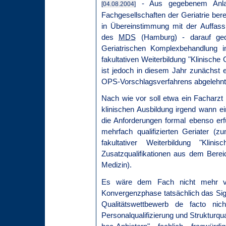
- Aus gegebenem Anlas
[04.08.2004]
Fachgesellschaften der Geriatrie ber
in Übereinstimmung mit der Auffas
des
MDS
(Hamburg) - darauf gedr
Geriatrischen Komplexbehandlung
fakultativen Weiterbildung "Klinische
ist jedoch in diesem Jahr zunächs
OPS-Vorschlagsverfahrens abgelehnt w
Nach wie vor soll etwa ein Facharzt
klinischen Ausbildung irgend wann ein
die Anforderungen formal ebenso erfü
mehrfach qualifizierten Geriater (z
fakultativer Weiterbildung "Klini
Zusatzqualifikationen aus dem Bereic
Medizin).
Es wäre dem Fach nicht mehr ve
Konvergenzphase tatsächlich das Sig
Qualitätswettbewerb de facto nich
Personalqualifizierung und Strukturqua