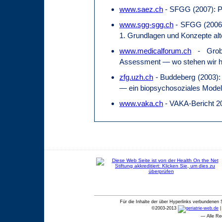
www.saez.ch
- SFGG (2007): Pr
www.sgg-sgg.ch
- SFGG (2006): 
1. Grundlagen und Konzepte alt
www.medicalforum.ch
- Grob 
Assessment — wo stehen wir 
zfg.uzh.ch
- Buddeberg (2003): 
— ein biopsychosoziales Modell
www.vaka.ch
- VAKA-Bericht 20
Für die Inhalte der über Hyperlinks verbundenen 
©
2003-2013
— Alle Re