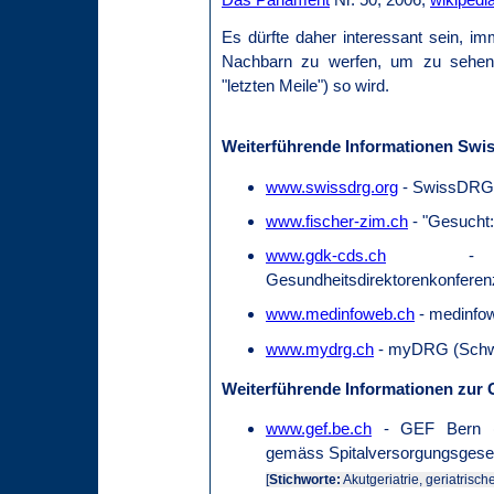
Es dürfte daher interessant sein, im
Nachbarn zu werfen, um zu sehen,
"letzten Meile") so wird.
Weiterführende Informationen Sw
www.swissdrg.org
- SwissDRG-
www.fischer-zim.ch
- "Gesucht
www.gdk-cds.ch
- GDK
Gesundheitsdirektorenkonferen
www.medinfoweb.ch
- medinfo
www.mydrg.ch
- myDRG (Schw
Weiterführende Informationen zur G
www.gef.be.ch
- GEF Bern (2
gemäss Spitalversorgungsges
[
Stichworte:
Akutgeriatrie, geriatrisc