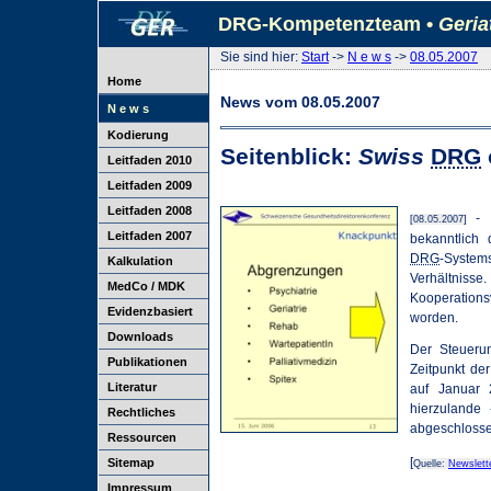
DRG-Kompetenzteam •
Geria
Sie sind hier:
Start
->
N e w s
->
08.05.2007
Home
News vom 08.05.2007
N e w s
Kodierung
Seitenblick:
Swiss
DRG
Leitfaden 2010
Leitfaden 2009
Leitfaden 2008
- I
[08.05.2007]
Leitfaden 2007
bekanntlich
DRG
-System
Kalkulation
Verhältniss
MedCo / MDK
Kooperations
Evidenzbasiert
worden.
Downloads
Der Steueru
Publikationen
Zeitpunkt de
Literatur
auf Januar 
hierzulande 
Rechtliches
abgeschlosse
Ressourcen
[
Sitemap
Quelle:
Newslett
Impressum