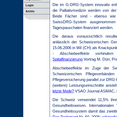
Die im G-DRG-System innovativ entw
Login
die Palliativmedizin werden von de
Archiv
Beide Fächer sind - ebenso wie P
SwissDRG-System ausgenommen u
Tagespauschalen finanziert werden.
Die daraus voraussichtlich resul
anlässlich der Schweizerischen Ge
15.06.2006 in Wil (CH) als Knackpunk
- Abschiebeeffekte verhindern
Spitalfinanzierung
Vortrag M. Dürr, P
Abschiebeeffekte im Zuge der S
Schweizerischen Pflegeverbänden
Pflegeversicherung parallel zur DRG-E
(weitere) Leistungseinschnitte anst
letzte Meile?
VSAO Journal ASMAC, Nr
Die Schweiz verwendet 11,5% ihres
Gesundheitswesen. Internationalen
Gesundheitssystem damit das zweitte
Das Parlament
Nr. 50, 2006;
wikipedi