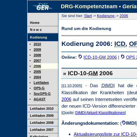
DRG-Kompetenzteam •
Geria
Sie sind hier:
Start
->
Kodierung
->
2006
Home
Rund um die Kodierung
N e w s
Kodierung
Kodierung 2006:
ICD
,
O
2010
2009
2008
Online:
ICD-10-GM 2006
|
OPS 
2007
2006
2005
» ICD-10-
GM
2006
2004
Leitfäden
- Das
DIMDI
hat die e
[11.10.2005]
OPS-G
Klassifikation der Krankheiten (deu
SozOPS-G
2006
auf seinen Internetseiten veröff
AGAST
der neuen ICD-Version differenzierter 
Leitfaden 2010
[
Quelle:
DIMDI Aktuell Klassifikationen
]
Leitfaden 2009
Änderungsdokumentation:
(
IMDI
Leitfaden 2008
Leitfaden 2007
Aktualisierungsliste zur ICD-1
Kalkulation