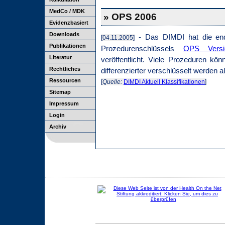
MedCo / MDK
» OPS 2006
Evidenzbasiert
Downloads
- Das DIMDI hat die end
[04.11.2005]
Publikationen
Prozedurenschlüssels
OPS Vers
Literatur
veröffentlicht. Viele Prozeduren kö
Rechtliches
differenzierter verschlüsselt werden al
Ressourcen
[
Quelle:
DIMDI Aktuell Klassifikationen
]
Sitemap
Impressum
Login
Archiv