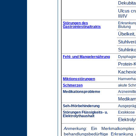
Dekubita
Ulcus cr
III/IV
Störungen des
Erkrankunge
Gastrointestinaltrakts
Blutung
Übelkeit
Stuhlver
Stuhlink
Fehl- und Mangelernährung
Dysphagie
Protein-
Kachexie
Miktionsstörungen
Harnverhal
Schmerzen
akute Sch
Medikationsprobleme
Arzneimitt
Medikam
Seh-/Hörbehinderung
Ausgeprägt
Störungen Flüssigkeits- u.
Exsikkose
Elektrolythaushalt
Elektrol
Anmerkung
: Ein Merkmalkomplex 
behandlungsbedürftige Erkrankung