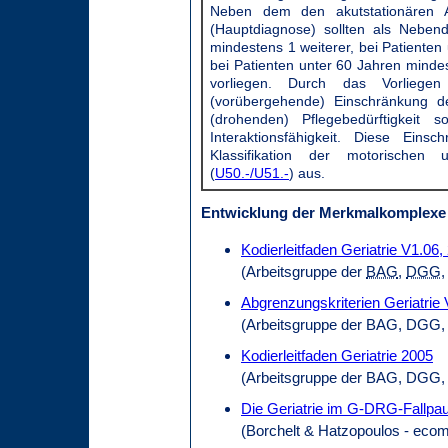
Neben dem den akutstationären A
(Hauptdiagnose) sollten als Neben
mindestens 1 weiterer, bei Patienten
bei Patienten unter 60 Jahren minde
vorliegen. Durch das Vorliege
(vorübergehende) Einschränkung 
(drohenden) Pflegebedürftigkeit 
Interaktionsfähigkeit. Diese Ein
Klassifikation der motorischen 
(
U50.-/U51.-
) aus.
Entwicklung der Merkmalkomplexe 
Kodierleitfaden Geriatrie V1.06,
(Arbeitsgruppe der
BAG
,
DGG
Abgrenzungskriterien Geriatrie 
(Arbeitsgruppe der BAG, DGG
Kodierleitfaden Geriatrie 2005
(Arbeitsgruppe der BAG, DGG,
Die Geriatrie im G-DRG-Fallpa
(Borchelt & Hatzopoulos - ecom