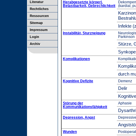
Literatur
Herabgesetzte körperl.
Dekompens
Belastbarkeit, Gebrechlichkeit
(kardial, p
Rechtliches
Karzinom
Ressourcen
Bestrahl
Sitemap
Infekte 
Impressum
Instabilität, Sturzneigung
Neurologis
Parkinson
Login
Stürze, 
Archiv
Synkope
Komplikationen
Komplikat
Komplik
durch mul
Kognitive Defizite
Demenz
Delir
Kognitive
Störung der
Aphasie
Kommunikationsfähigkeit
Dysarthr
Depression, Angst
Depressiv
Angststö
Wunden
Postopera