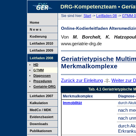
DRG-Kompetenzteam •
Geria
Sie sind hier:
Start
->
Leitfaden 08
->
GTMM 0
Home
Online-Kodierleitfaden Altersmedizi
N e w s
Von
M. Borchelt, K. Hatzopo
Kodierung
www.geriatrie-drg.de
Leitfaden 2010
Leitfaden 2009
Geriatrietypische
Multim
Leitfaden 2008
Merkmalkomplexe
HD
GTMM
Diagnosen
Zurück zur Einleitung
.:|:.
Weiter zur 
Prozeduren
Geriatrie-DRG
Tab. 4.1 Geriatrietypische M
Leitfaden 2007
Merkmalkomplex
Diagnose-
Immobilität
durch Akute
Kalkulation
nach me
MedCo / MDK
Evidenzbasiert
nach unm
Downloads
durch Ak
Erkrank
Publikationen