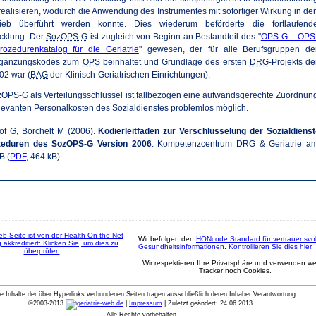
alisieren, wodurch die Anwendung des Instrumentes mit sofortiger Wirkung in de
rieb überführt werden konnte. Dies wiederum beförderte die fortlaufend
icklung. Der
SozOPS-G
ist zugleich von Beginn an Bestandteil des "
OPS-G – OPS
rozedurenkatalog für die Geriatrie
" gewesen, der für alle Berufsgruppen de
Ergänzungskodes zum
OPS
beinhaltet und Grundlage des ersten
DRG
-Projekts de
02 war (
BAG
der Klinisch-Geriatrischen Einrichtungen).
OPS-G als Verteilungsschlüssel ist fallbezogen eine aufwandsgerechte Zuordnun
evanten Personalkosten des Sozialdienstes problemlos möglich.
hof G, Borchelt M (2006).
Kodierleitfaden zur Verschlüsselung der Sozialdienst
zeduren des SozOPS-G Version 2006
. Kompetenzcentrum DRG & Geriatrie a
B (
PDF
, 464 kB)
Wir befolgen den
HONcode Standard für vertrauensvol
Gesundheitsinformationen
.
Kontrollieren Sie dies hier
.
Wir respektieren Ihre Privatsphäre und verwenden w
Tracker noch Cookies.
ie Inhalte der über Hyperlinks verbundenen Seiten tragen ausschließlich deren Inhaber Verantwortung.
©
2003-2013
|
Impressum
| Zuletzt geändert:
24.06.2013
— Alle Rechte vorbehalten —