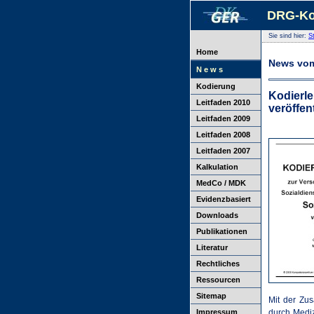
DRG-Ko
Sie sind hier:
St
Home
News vom
N e w s
Kodierung
Kodierl
Leitfaden 2010
veröffent
Leitfaden 2009
Leitfaden 2008
Leitfaden 2007
Kalkulation
MedCo / MDK
Evidenzbasiert
Downloads
Publikationen
Literatur
Rechtliches
Ressourcen
Sitemap
Mit der Zu
Impressum
durch Mediz