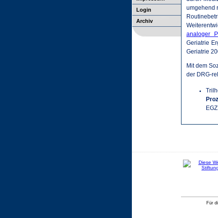
umgehend re
Login
Routinebet
Archiv
Weiterentw
analoger P
Geriatrie 
Geriatrie 20
Mit dem Soz
der DRG-rel
Tril
Pro
EGZ
Für d