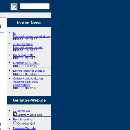
In den News
6.
Gesundheitswirtschaftskongress
DKGER, 27.08.10
Zukunftsfähige
Gesundheitswirtschaft
DKGER, 10.06.10
Preisträger 2010
DKGER, 22.04.10
Geriatrie-DRG 2010
DKGER, 13.12.09
Demografischer Wandel
DKGER, 07.03.09
Online-Kodierleitfaden
Altersmedizin 2009
veröffentlicht
DKGER, 30.12.08
Geriatrie-Web.de
10 Jahre QS
Minimum Data Set
Benchmarking
Gemidas-QM
g
Geriatrie-Web.de
g