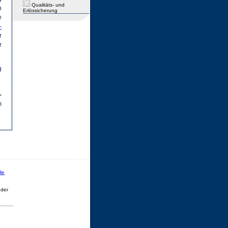
Qualitäts- und
n
Erlössicherung
e
-
r
r
g
-
m
le
eder