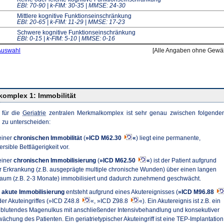
EBI: 70-90 | k-FIM: 30-35 | MMSE: 24-30
Mittlere kognitive Funktionseinschränkung
EBI: 20-65 | k-FIM: 11-29 | MMSE: 17-23
Schwere kognitive Funktionseinschränkung
EBI: 0-15 | k-FIM: 5-10 | MMSE: 0-16
Auswahl
[Alle Angaben ohne Gewä
omplex 1: Immobilität
 für die
Geriatrie
zentralen Merkmalkomplex ist sehr genau zwischen folgende
n zu unterscheiden:
einer
chronischen Immobilität
(
»ICD M62.30
«
) liegt eine permanente,
ersible Bettlägerigkeit vor.
einer
chronischen Immobilisierung
(
»ICD M62.50
«
) ist der Patient aufgrund
r Erkrankung (z.B. ausgeprägte multiple chronische Wunden) über einen langen
raum (z.B. 2-3 Monate) immobilisiert und dadurch zunehmend geschwächt.
e
akute Immobilisierung
entsteht aufgrund eines Akutereignisses (
»ICD M96.88
der Akuteingriffes (»ICD Z48.8
«, »ICD Z98.8
«). Ein Akutereignis ist z.B. ein
 blutendes Magenulkus mit anschließender Intensivbehandlung und konsekutiver
ächung des Patienten. Ein geriatrietypischer Akuteingriff ist eine TEP-Implantation