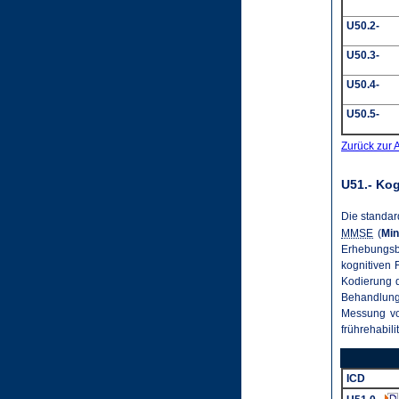
U50.2-
U50.3-
U50.4-
U50.5-
Zurück zur 
U51.- Ko
Die standar
MMSE
(
Min
Erhebungsb
kognitiven 
Kodierung d
Behandlung
Messung vo
frührehabil
ICD