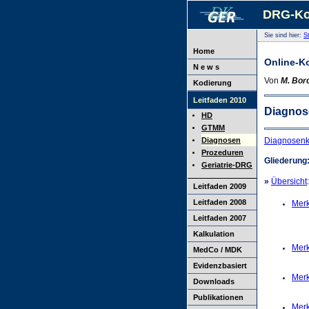
DRG-Ko
Sie sind hier:
St
Home
Online-Ko
N e w s
Von
M. Borc
Kodierung
Leitfaden 2010
Diagnose
HD
GTMM
Diagnosen
Diagnosenko
Prozeduren
Gliederung
Geriatrie-DRG
»
Übersicht
Leitfaden 2009
Leitfaden 2008
Mer
Leitfaden 2007
Kalkulation
Mer
MedCo / MDK
Evidenzbasiert
Mer
Downloads
Publikationen
Mer