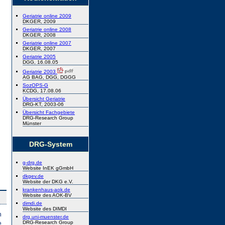
Geriatrie online 2009
DKGER, 2009
Geriatrie online 2008
DKGER, 2008
Geriatrie online 2007
DKGER, 2007
Geriatrie 2005
DGG, 16.08.05
Geriatrie 2003
AG BAG, DGG, DGGG
SozOPS-G
KCDG, 17.08.06
Übersicht Geriatrie
DRG-KT, 2003-06
Übersicht Fachgebiete
DRG-Research Group
Münster
DRG-System
g-drg.de
Website InEK gGmbH
dkgev.de
Website der DKG e.V.
krankenhaus-aok.de
Website des AOK-BV
dimdi.de
Website des DIMDI
h
drg.uni-muenster.de
DRG-Research Group
e