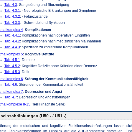
Tab. 4.3
: Gangstörung und Sturzneigung
Tab. 4.3.1
: - Neurologische Erkrankungen und Symptome
Tab. 4.3.2
: - Folgezustände
Tab. 4.3.3
: - Schwindel und Synkopen
kmalkomplex 4
:
Komplikationen
Tab. 4.4.1
: Komplikationen nach operativen Eingriffen
Tab. 4.4.2
: Komplikationen nach medizinischen Maßnahmen
Tab. 4.4.3
: Spezifisch zu kodierende Komplikationen
kmalkomplex 5
:
Kognitive Defizite
Tab. 4.5.1
: Demenz
Tab. 4.5.2
: Kognitive Defizite ohne Kriterien einer Demenz
Tab. 4.5.3
: Delir
kmalkomplex 6
:
Störung der Kommunikationsfähigkeit
Tab. 4.6
: Störungen der Kommunikationsfähigkeit
kmalkomplex 7
:
Depression und Angst
Tab. 4.7
: Depression und Angststörungen
kmalkomplexe 8-15
:
Teil II
(nächste Seite)
seinschränkungen (U50.- / U51.-)
dierung der motorischen und kognitiven Funktionseinschränkungen lassen sic
vante Fähigkeitsstörungen im Hinblick auf die
ADL
-Kompetenz darstellen. Ein