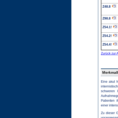
Z48.8
Z98.8
Z54.1!
Z54.2!
Z54.4!
Zurück zur 
Merkmalk
Eine akut 
internistis
schweren I
Aufnahmegru
Patienten 
einer intens
Zu dieser 
vorangega