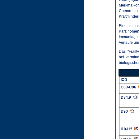
Merkmalkomp
Chemo- o. 
Kraftminder
Eine Immun
Karzinomen
Immunlage v
Verläufe un
Das "Frailt
bei vermin
biologischen
ICD
C00-C96
D84.9
D90
I10-I15