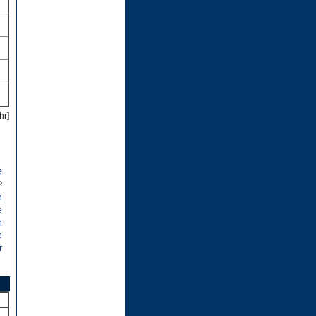
hr]
e
n
e
n
e
r