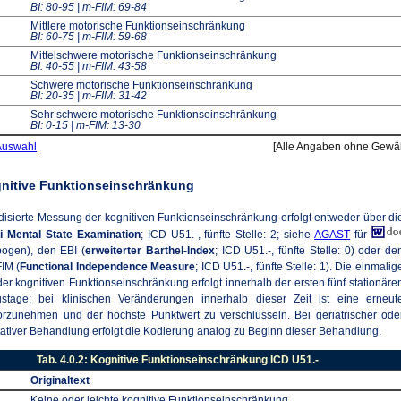
BI: 80-95 | m-FIM: 69-84
Mittlere motorische Funktionseinschränkung
BI: 60-75 | m-FIM: 59-68
Mittelschwere motorische Funktionseinschränkung
BI: 40-55 | m-FIM: 43-58
Schwere motorische Funktionseinschränkung
BI: 20-35 | m-FIM: 31-42
Sehr schwere motorische Funktionseinschränkung
BI: 0-15 | m-FIM: 13-30
Auswahl
[Alle Angaben ohne Gewä
gnitive Funktionseinschränkung
disierte Messung der kognitiven Funktionseinschränkung erfolgt entweder über di
i Mental State Examination
; ICD U51.-, fünfte Stelle: 2; siehe
AGAST
für
ogen), den EBI (
erweiterter Barthel-Index
; ICD U51.-, fünfte Stelle: 0) oder de
FIM (
Functional Independence Measure
; ICD U51.-, fünfte Stelle: 1). Die einmalig
er kognitiven Funktionseinschränkung erfolgt innerhalb der ersten fünf stationäre
stage; bei klinischen Veränderungen innerhalb dieser Zeit ist eine erneut
rzunehmen und der höchste Punktwert zu verschlüsseln. Bei geriatrischer ode
itativer Behandlung erfolgt die Kodierung analog zu Beginn dieser Behandlung.
Tab. 4.0.2: Kognitive Funktionseinschränkung ICD U51.-
Originaltext
Keine oder leichte kognitive Funktionseinschränkung