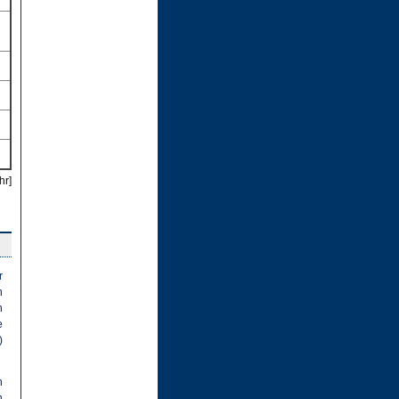
hr]
r
n
n
e
)
h
n