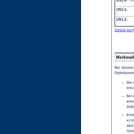
U51.0-
U51.1-
U51.2-
Zurück zur 
Merkmalk
Bei diesem
Definitione
Bei 
irrev
Bei 
eine
Zeit
Ein
«
) o
akut
Schw