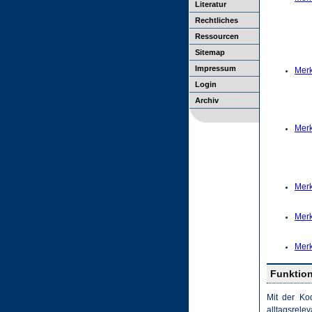
Literatur
Rechtliches
Ressourcen
Sitemap
Impressum
Mer
Login
Archiv
Mer
Mer
Mer
Mer
Funktion
Mit der Ko
alltagsrele