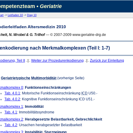
mpetenzteam •
Geriatrie
art
->
Leitfaden 10
->
Diag 10
dierleitfaden Altersmedizin 2010
helt, N. Wrobel & G. Trilhof
— © 2007-2009 www.geriatrie-drg.de
nkodierung nach Merkmalkomplexen (Teil I: 1-7)
dierung, Teil II
.:|:.
Weiter zur Prozedurenkodierung
.:|:.
Zurück zur Einleitung
:
:
Geriatrietypische
Multimorbidität
(vorherige Seite)
kmalkomplex 0
:
Funktionseinschränkungen
Tab. 4.0.1
: Motorische Funktionseinschränkung
ICD
U50.-
Tab. 4.0.2
: Kognitive Funktionseinschränkung ICD U51.-
kmalkomplex 1
:
Immobilität
Tab. 4.1
: Immobilitätssyndrome
kmalkomplex 2
:
Herabgesetzte Belastbarkeit, Gebrechlichkeit
Tab. 4.2
: Ursachen herabgesetzter Belastbarkeit
kmalkomplex 3
:
Instabilität, Sturzneigung