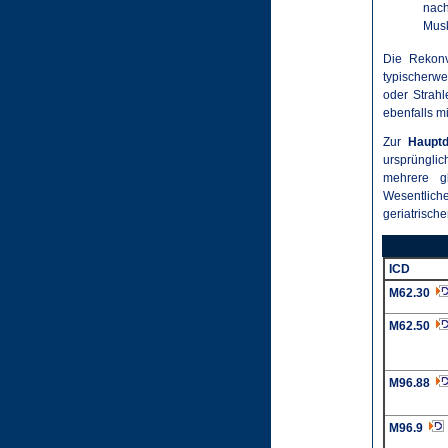
nach
Musk
Die Rekonv
typischerwe
oder Strahl
ebenfalls 
Zur
Hauptd
ursprüngli
mehrere g
Wesentlich
geriatrisc
ICD
M62.30
M62.50
M96.88
M96.9