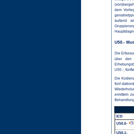
(vorüberge
dem Vorlie
geriatriet
äußerst w
Gruppieru
Hauptdiagn
U50.- Mo
Die Erfassu
über den 
Erhebungsb
U50.-, fünfte
Die Kodieru
fünf statio
Wiederholun
ermitteln z
Behandlung 
ICD
U50.0-
U50.1-