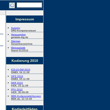
Impressum
Autoren
DRG-Kompetenzteam
Herausgeber
geriatrie-drg.de
Sitemap
Gesamtverzeichnis
Webstatistitk
Stand 01/2010
Kodierung 2010
ICD-10-GM 2010
DIMDI, 04.11.09
OPS 2010
DIMDI, 05.11.09
DKR 2010
InEK, 25.11.09
FPV 2010
InEK, 30.09.09
MDK-Kodierempfehlungen
MDK.de, 22.10.09
Kodierleitfäden