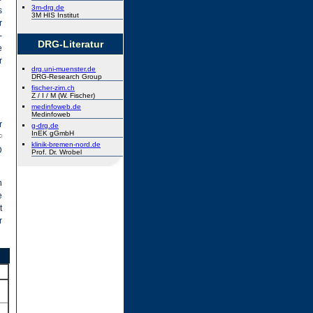
3m-drg.de
s
3M HIS Institut
r
-
DRG-Literatur
e
r
drg.uni-muenster.de
DRG-Research Group
fischer-zim.ch
Z / I / M (W. Fischer)
medinfoweb.de
Medinfoweb
r
g-drg.de
InEK gGmbH
klinik-bremen-nord.de
D
Prof. Dr. Wrobel
n
e
t
r