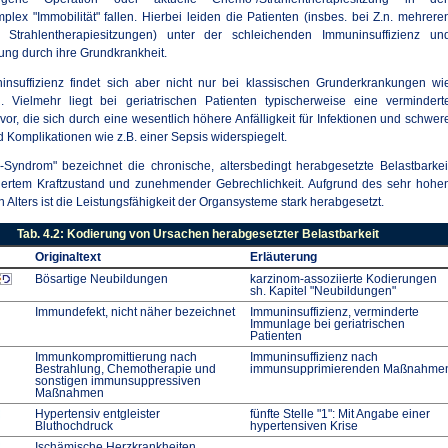
lex "Immobilität" fallen. Hierbei leiden die Patienten (insbes. bei Z.n. mehrere
Strahlentherapiesitzungen) unter der schleichenden Immuninsuffizienz un
ung durch ihre Grundkrankheit.
insuffizienz findet sich aber nicht nur bei klassischen Grunderkrankungen wi
. Vielmehr liegt bei geriatrischen Patienten typischerweise eine vermindert
or, die sich durch eine wesentlich höhere Anfälligkeit für Infektionen und schwer
d Komplikationen wie z.B. einer Sepsis widerspiegelt.
y-Syndrom" bezeichnet die chronische, altersbedingt herabgesetzte Belastbarkei
dertem Kraftzustand und zunehmender Gebrechlichkeit. Aufgrund des sehr hohe
 Alters ist die Leistungsfähigkeit der Organsysteme stark herabgesetzt.
Tab. 4.2: Kodierung von Ursachen herabgesetzter Belastbarkeit
Originaltext
Erläuterung
Bösartige Neubildungen
karzinom-assoziierte Kodierungen
sh. Kapitel "Neubildungen"
Immundefekt, nicht näher bezeichnet
Immuninsuffizienz, verminderte
Immunlage bei geriatrischen
Patienten
Immunkompromittierung nach
Immuninsuffizienz nach
Bestrahlung, Chemotherapie und
immunsupprimierenden Maßnahm
sonstigen immunsuppressiven
Maßnahmen
Hypertensiv entgleister
fünfte Stelle "1": Mit Angabe einer
Bluthochdruck
hypertensiven Krise
Ischämische Herzkrankheiten