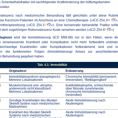
 Schenkelhalsfraktur mit nachfolgender Kraftminderung der hüftumgebenden
ulatur.
aleszenz nach medizinischer Behandlung fällt gleichfalls unter diese Rubrik
ise Karzinom-Patienten im Anschluss an eine Chemotherapie- (»ICD Z54.2!<
«
entherapiesitzung (»ICD Z54.1!
«). Eine konservativ behandelte Fraktur sollt
mit dem zugehörigen Rekonvaleszenz-Kode versehen werden (»ICD Z54.4!
«)
iagnose
wird die Immobilisierung (ICD M96.88) nur in den Fällen, wenn di
ch veranlassende Krankheit oder Komplikation nicht mehr fortbesteht und/ode
leichwertige Krankheiten oder Komplikationen fortbestehend sind und i
en die funktionellen Folgen (Immobilisierung) Anlass zur anschließende
hen Behandlung gegeben haben.
Tab. 4.1: Immobilität
Originaltext
Erläuterung
Immobilitätssyndrom (paraplegisch):
Chronische Immobilität (permanent,
Mehrere Lokalisationen
irreversibel), "Bettlägerigkeit"
Muskelschwund und -atrophie,
Inaktivitätsatrophie, schleichende
anderenorts nicht klassifiziert:
über Monate zunehmende,
Mehrere Lokalisationen
chronische Immobilisierung
(reversibel)
Sonstige Krankheiten des Muskel-
Akute Immobilisierung nach
Skelett-System nach medizinischen
Akutereignis
Maßnahmen
Krankheit des Muskel-Skelett-
Akute Immobilisierung nach
Systems nach medizinischen
Akutereignis