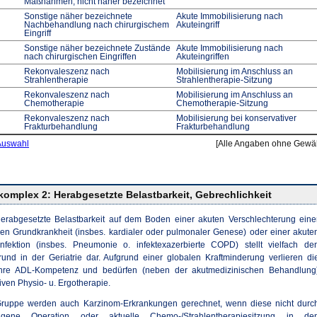
Maßnahmen, nicht näher bezeichnet
Sonstige näher bezeichnete
Akute Immobilisierung nach
Nachbehandlung nach chirurgischem
Akuteingriff
Eingriff
Sonstige näher bezeichnete Zustände
Akute Immobilisierung nach
nach chirurgischen Eingriffen
Akuteingriffen
Rekonvaleszenz nach
Mobilisierung im Anschluss an
Strahlentherapie
Strahlentherapie-Sitzung
Rekonvaleszenz nach
Mobilisierung im Anschluss an
Chemotherapie
Chemotherapie-Sitzung
Rekonvaleszenz nach
Mobilisierung bei konservativer
Frakturbehandlung
Frakturbehandlung
Auswahl
[Alle Angaben ohne Gewä
omplex 2: Herabgesetzte Belastbarkeit, Gebrechlichkeit
herabgesetzte Belastbarkeit auf dem Boden einer akuten Verschlechterung eine
chen Grundkrankheit (insbes. kardialer oder pulmonaler Genese) oder einer akute
nfektion (insbes. Pneumonie o. infektexazerbierte COPD) stellt vielfach de
nd in der Geriatrie dar. Aufgrund einer globalen Kraftminderung verlieren di
ihre ADL-Kompetenz und bedürfen (neben der akutmedizinischen Behandlung
iven Physio- u. Ergotherapie.
Gruppe werden auch Karzinom-Erkrankungen gerechnet, wenn diese nicht durc
ngene Operation oder aktuelle Chemo-/Strahlentherapiesitzung in de