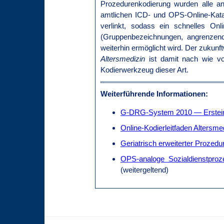
Prozedurenkodierung wurden alle a
amtlichen ICD- und OPS-Online-Kat
verlinkt, sodass ein schnelles On
(Gruppenbezeichnungen, angrenzend
weiterhin ermöglicht wird. Der zukunf
Altersmedizin
ist damit nach wie v
Kodierwerkzeug dieser Art.
Weiterführende Informationen:
G-DRG-System 2010 — Ersteins
Online-Kodierleitfaden Altersme
Geriatrisch erweiterter Proze
OPS-analoge Sozialdienstpro
(weitergeltend)