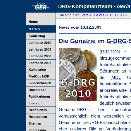
DRG-Kompetenzteam •
Geria
Sie sind hier:
Start
->
N e w s
->
13.12.2009
Home
News vom 13.12.2009
N e w s
Kodierung
Die
Geriatrie
im
G-
DRG
-
Leitfaden 2010
Leitfaden 2009
- 
[13.12.2009]
Leitfaden 2008
hinzugekommen 
Leitfaden 2007
frührehabilitat
Kalkulation
Störungen an h
MedCo / MDK
der
MDC
07 
Evidenzbasiert
hepatobiliärem
erlösrelevante 
Downloads
frührehabilitat
Publikationen
deutlich erweite
Literatur
Geriatrie-DRG’s bei spezialisi
Rechtliches
voraussichtlich nicht wesentlich e
Ressourcen
Geriatrie im G-DRG-Fallpauschalenka
Sitemap
eher unklares Bild an Veränderung
Impressum