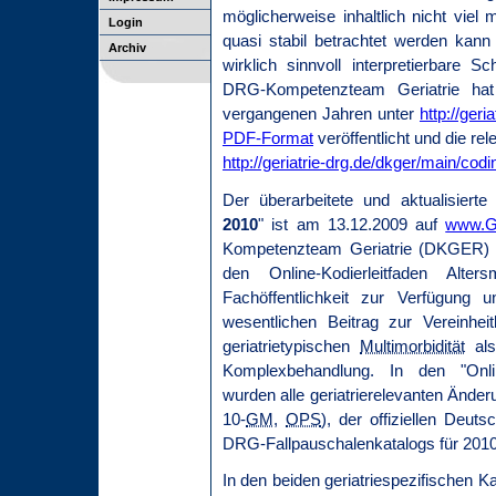
möglicherweise inhaltlich nicht vie
Login
quasi stabil betrachtet werden kann 
Archiv
wirklich sinnvoll interpretierbare
DRG-Kompetenzteam Geriatrie hat 
vergangenen Jahren unter
http://ger
PDF-Format
veröffentlicht und die re
http://geriatrie-drg.de/dkger/main/cod
Der überarbeitete und aktualisierte 
2010
" ist am 13.12.2009 auf
www.Ge
Kompetenzteam Geriatrie (DKGER) st
den Online-Kodierleitfaden Alt
Fachöffentlichkeit zur Verfügung u
wesentlichen Beitrag zur Vereinhe
geriatrietypischen
Multimorbidität
als
Komplexbehandlung. In den "Online
wurden alle geriatrierelevanten Änder
10-
GM
,
OPS
), der offiziellen Deuts
DRG-Fallpauschalenkatalogs für 2010 
In den beiden geriatriespezifischen K