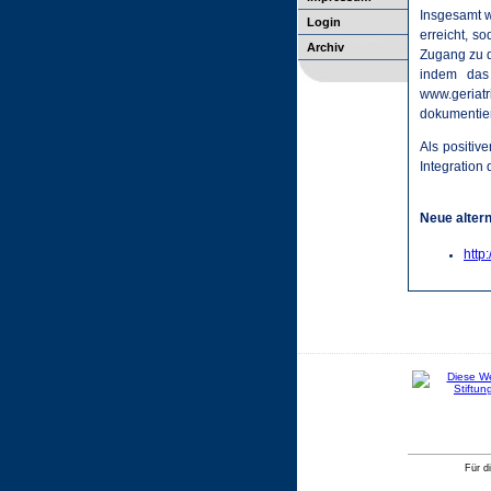
Insgesamt w
Login
erreicht, s
Archiv
Zugang zu d
indem das 
www.geriat
dokumentier
Als positiv
Integration
Neue altern
http
Für d