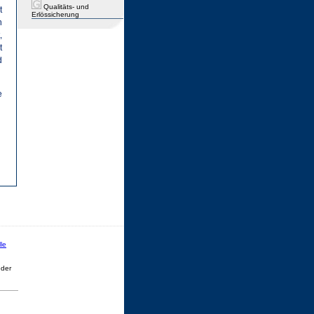
Qualitäts- und
t
Erlössicherung
n
,
t
d
e
le
eder