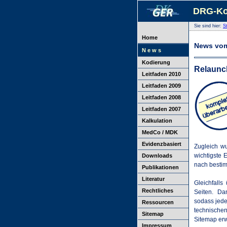
DRG-Ko
Sie sind hier:
St
Home
News vom
N e w s
Kodierung
Relaunc
Leitfaden 2010
Leitfaden 2009
Leitfaden 2008
Leitfaden 2007
Kalkulation
MedCo / MDK
Evidenzbasiert
Zugleich wu
wichtigste 
Downloads
nach bestim
Publikationen
Literatur
Gleichfalls
Rechtliches
Seiten. Da
sodass jede
Ressourcen
technischen
Sitemap
Sitemap erw
Impressum