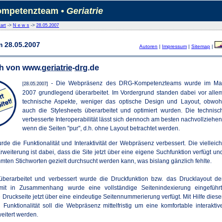
mpetenzteam •
Geriatrie
art
->
N e w s
->
28.05.2007
 28.05.2007
Autoren
|
Impressum
|
Sitemap
|
h von www.
geriatrie
-
drg
.de
- Die Webpräsenz des DRG-Kompetenzteams wurde im Ma
[28.05.2007]
2007 grundlegend überarbeitet. Im Vordergrund standen dabei vor alle
technische Aspekte, weniger das optische Design und Layout, obwoh
auch die Stylesheets überarbeitet und optimiert wurden. Die technisc
verbesserte Interoperabilität lässt sich dennoch am besten nachvollziehen
wenn die Seiten "pur", d.h. ohne Layout betrachtet werden.
rde die Funktionalität und Interaktivität der Webpräsenz verbessert. Die vielleich
Erweiterung ist dabei, dass die Site jetzt über eine eigene Suchfunktion verfügt un
mten Stichworten gezielt durchsucht werden kann, was bislang gänzlich fehlte.
 überarbeitet und verbessert wurde die Druckfunktion bzw. das Drucklayout de
mit in Zusammenhang wurde eine vollständige Seitenindexierung eingeführt
 Druckseite jetzt über eine eindeutige Seitennummerierung verfügt. Mit Hilfe diese
 Funktionalität soll die Webpräsenz mittelfristig um eine komfortable interaktiv
eitert werden.