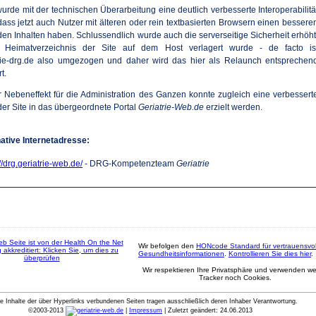
urde mit der technischen Überarbeitung eine deutlich verbesserte Interoperabilitä
odass jetzt auch Nutzer mit älteren oder rein textbasierten Browsern einen bessere
en Inhalten haben. Schlussendlich wurde auch die serverseitige Sicherheit erhöht
Heimatverzeichnis der Site auf dem Host verlagert wurde - de facto is
rie-drg.de also umgezogen und daher wird das hier als Relaunch entsprechen
t.
er Nebeneffekt für die Administration des Ganzen konnte zugleich eine verbessert
 der Site in das übergeordnete Portal
Geriatrie-Web.de
erzielt werden.
ative Internetadresse:
://drg.geriatrie-web.de/
- DRG-Kompetenzteam
Geriatrie
Wir befolgen den
HONcode Standard für vertrauensvol
Gesundheitsinformationen
.
Kontrollieren Sie dies hier
.
Wir respektieren Ihre Privatsphäre und verwenden w
Tracker noch Cookies.
ie Inhalte der über Hyperlinks verbundenen Seiten tragen ausschließlich deren Inhaber Verantwortung.
©
2003-2013
|
Impressum
| Zuletzt geändert:
24.06.2013