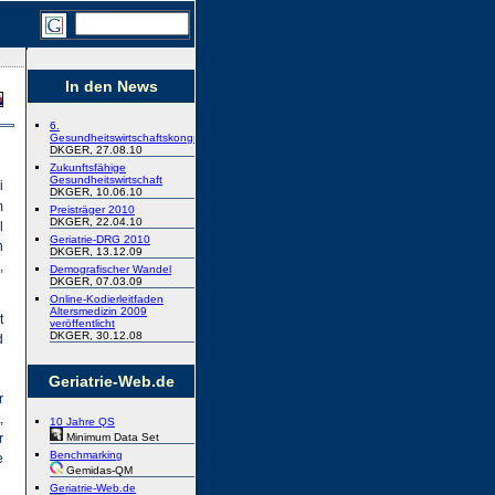
In den News
6.
Gesundheitswirtschaftskongress
DKGER, 27.08.10
Zukunftsfähige
Gesundheitswirtschaft
i
DKGER, 10.06.10
m
Preisträger 2010
DKGER, 22.04.10
l
Geriatrie-DRG 2010
h
DKGER, 13.12.09
,
Demografischer Wandel
DKGER, 07.03.09
Online-Kodierleitfaden
Altersmedizin 2009
t
veröffentlicht
DKGER, 30.12.08
d
Geriatrie-Web.de
r
,
10 Jahre QS
Minimum Data Set
r
Benchmarking
e
Gemidas-QM
Geriatrie-Web.de