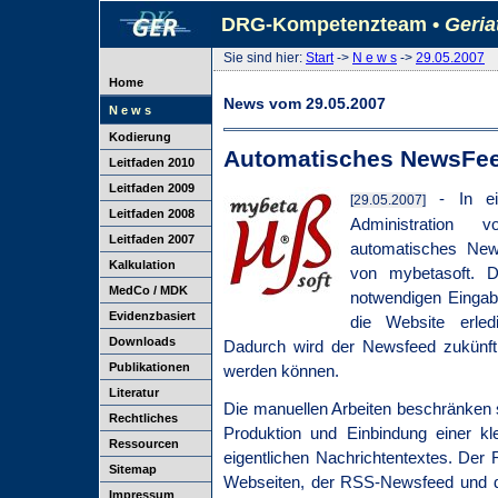
DRG-Kompetenzteam •
Geria
Sie sind hier:
Start
->
N e w s
->
29.05.2007
Home
News vom 29.05.2007
N e w s
Kodierung
Automatisches NewsFee
Leitfaden 2010
Leitfaden 2009
- In eig
[29.05.2007]
Leitfaden 2008
Administration
Leitfaden 2007
automatisches News
Kalkulation
von mybetasoft. D
MedCo / MDK
notwendigen Eingabe
Evidenzbasiert
die Website erled
Downloads
Dadurch wird der Newsfeed zukünftig
Publikationen
werden können.
Literatur
Die manuellen Arbeiten beschränken 
Rechtliches
Produktion und Einbindung einer k
Ressourcen
eigentlichen Nachrichtentextes. Der 
Sitemap
Webseiten, der RSS-Newsfeed und die
Impressum