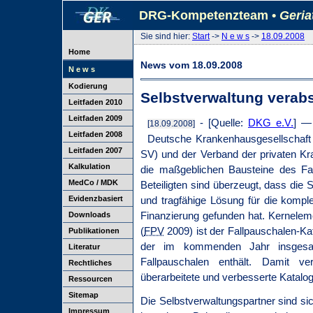
DRG-Kompetenzteam •
Geria
Sie sind hier:
Start
->
N e w s
->
18.09.2008
Home
News vom 18.09.2008
N e w s
Kodierung
Selbstverwaltung verab
Leitfaden 2010
Leitfaden 2009
- [Quelle:
DKG e.V.
] 
[18.09.2008]
Leitfaden 2008
Deutsche Krankenhausgesellschaft
Leitfaden 2007
SV) und der Verband der privaten K
Kalkulation
die maßgeblichen Bausteine des Fa
MedCo / MDK
Beteiligten sind überzeugt, dass die
Evidenzbasiert
und tragfähige Lösung für die komp
Finanzierung gefunden hat. Kernelem
Downloads
(
FPV
2009) ist der Fallpauschalen-K
Publikationen
der im kommenden Jahr insgesam
Literatur
Fallpauschalen enthält. Damit v
Rechtliches
überarbeitete und verbesserte Katalog
Ressourcen
Sitemap
Die Selbstverwaltungspartner sind si
Impressum