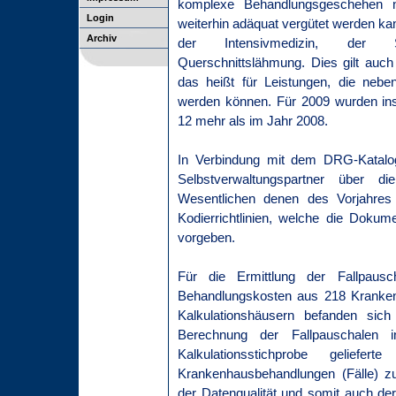
komplexe Behandlungsgeschehen n
Login
weiterhin adäquat vergütet werden ka
Archiv
der Intensivmedizin, der S
Querschnittslähmung. Dies gilt auch
das heißt für Leistungen, die neb
werden können. Für 2009 wurden ins
12 mehr als im Jahr 2008.
In Verbindung mit dem DRG-Katalog
Selbstverwaltungspartner über d
Wesentlichen denen des Vorjahres
Kodierrichtlinien, welche die Doku
vorgeben.
Für die Ermittlung der Fallpausc
Behandlungskosten aus 218 Krankenhä
Kalkulationshäusern befanden sich
Berechnung der Fallpauschalen i
Kalkulationsstichprobe gelief
Krankenhausbehandlungen (Fälle) z
der Datenqualität und somit auch de